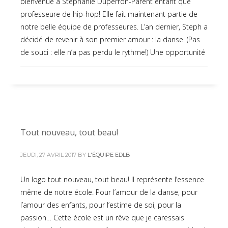
bienvenue à Stéphanie Duperron-Parent entant que
professeure de hip-hop! Elle fait maintenant partie de
notre belle équipe de professeures. L’an dernier, Steph a
décidé de revenir à son premier amour : la danse. (Pas
de souci : elle n’a pas perdu le rythme!) Une opportunité
Tout nouveau, tout beau!
JEUDI, 27 AVRIL 2017
BY
L'ÉQUIPE EDLB
Un logo tout nouveau, tout beau! Il représente l’essence
même de notre école. Pour l’amour de la danse, pour
l’amour des enfants, pour l’estime de soi, pour la
passion… Cette école est un rêve que je caressais