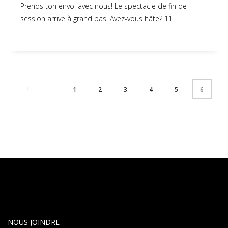
Prends ton envol avec nous! Le spectacle de fin de
session arrive à grand pas! Avez-vous hâte? 11
1
2
3
4
5
6
NOUS JOINDRE