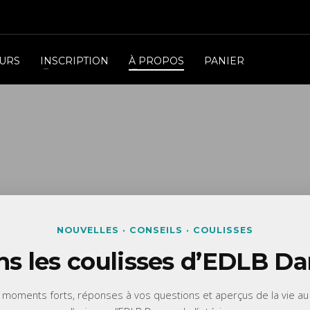
OURS
INSCRIPTION
À PROPOS
PANIER
NOUVELLES · CONSEILS · COULISSES
s les coulisses d’EDLB D
, moments forts, réponses à vos questions et aperçus de la vie au