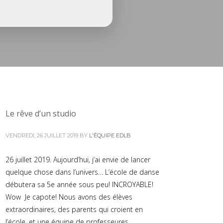
Le rêve d’un studio
VENDREDI, 26 JUILLET 2019
BY
L'ÉQUIPE EDLB
26 juillet 2019. Aujourd’hui, j’ai envie de lancer
quelque chose dans l’univers… L’école de danse
débutera sa 5e année sous peu! INCROYABLE!
Wow Je capote! Nous avons des élèves
extraordinaires, des parents qui croient en
l’école, et une équipe de professeures