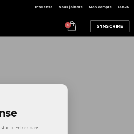
Infolettre
Nous joindre
Mon compte
LOGIN
S'INSCRIRE
anse
 studio. Entrez dans