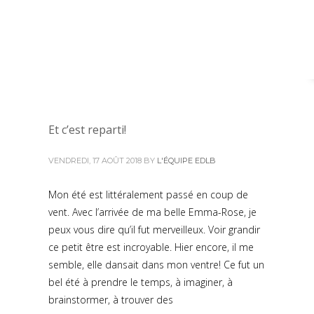
Et c’est reparti!
VENDREDI, 17 AOÛT 2018
BY
L'ÉQUIPE EDLB
Mon été est littéralement passé en coup de
vent. Avec l’arrivée de ma belle Emma-Rose, je
peux vous dire qu’il fut merveilleux. Voir grandir
ce petit être est incroyable. Hier encore, il me
semble, elle dansait dans mon ventre! Ce fut un
bel été à prendre le temps, à imaginer, à
brainstormer, à trouver des