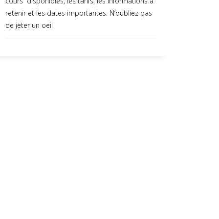
cours disponibles, les tarifs, les informations à
retenir et les dates importantes. N’oubliez pas
de jeter un oeil