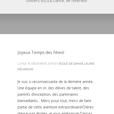
l’univers d’EDLB Danse, de l’intérieur.
Joyeux Temps des Fêtes!
LUNDI, 16 DÉCEMBRE 2019
BY
ÉCOLE DE DANSE LAURIE
BÉLANGER
Je suis si reconnaissante de la dernière année…
Une équipe en or, des élèves de talent, des
parents d’exception, des partenaires
bienveillants… Merci pour tout, merci de faire
partie de cette aventure extraordinaire!Chères
danseuses étoiles, je vous embrasse! Dansez,