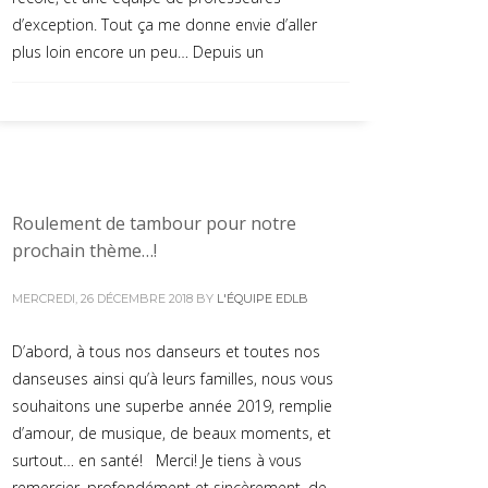
d’exception. Tout ça me donne envie d’aller
plus loin encore un peu… Depuis un
Roulement de tambour pour notre
prochain thème…!
MERCREDI, 26 DÉCEMBRE 2018
BY
L'ÉQUIPE EDLB
D’abord, à tous nos danseurs et toutes nos
danseuses ainsi qu’à leurs familles, nous vous
souhaitons une superbe année 2019, remplie
d’amour, de musique, de beaux moments, et
surtout… en santé! Merci! Je tiens à vous
remercier, profondément et sincèrement, de