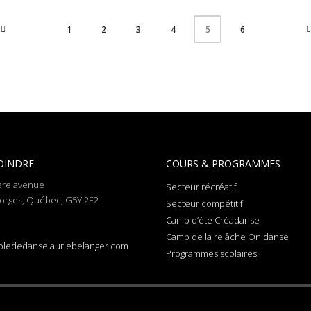
1
2
3
4
6
5
OINDRE
COURS & PROGRAMMES
ere avenue
Secteur récréatif
orges, Québec, G5Y 2E2
Secteur compétitif
Camp d’été Créadanse
Camp de la relâche On danse
olededanselauriebelanger.com
Programmes scolaires